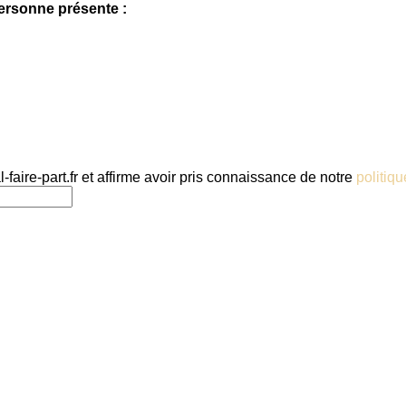
rsonne présente :
-faire-part.fr et affirme avoir pris connaissance de notre
politiqu
Un mariage ou un événement en approche ?
Faîtes réaliser votre faire-part numérique
MON FAIRE-PART NUMÉRIQUE
© 2023 digital-faire-part.fr – Tous droits réservés.
Faire-part numérique par
digital-faire-part.fr